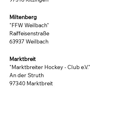
Miltenberg
"FFW Weilbach"
Raiffeisenstraße
63937 Weilbach
Marktbreit
"Marktbreiter Hockey - Club e.V."
An der Struth
97340 Marktbreit
Trosdorf
"Brauerei Wachter"
Trosdorfer Hauptstraße 31
96120 Bischberg